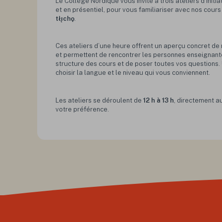
Le Collège Nordique vous invite à trois ateliers d’initia
et en présentiel, pour vous familiariser avec nos cour
tłı̨chǫ
.
Ces ateliers d’une heure offrent un aperçu concret 
et permettent de rencontrer les personnes enseignant
structure des cours et de poser toutes vos questions.
choisir la langue et le niveau qui vous conviennent.
Les ateliers se déroulent de
12 h à 13 h
, directement a
votre préférence.