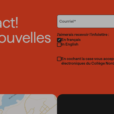
ct!
Email
Courriel
ouvelles
Language
J’aimerais recevoir l’infolettre :
En français
In English
En cochant la case vous accep
électroniques du Collège Nord