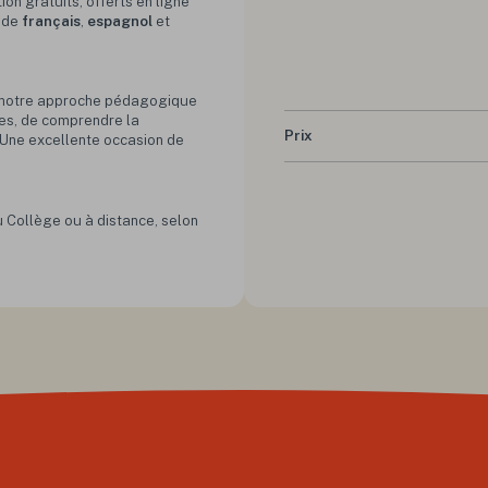
tion gratuits, offerts en ligne
s de
français
,
espagnol
et
de notre approche pédagogique
es, de comprendre la
Prix
 Une excellente occasion de
u Collège ou à distance, selon