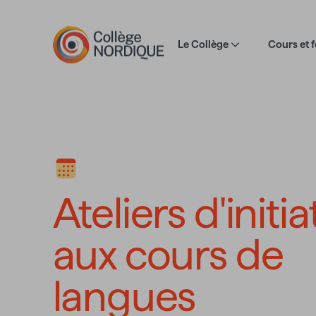
Aller au contenu principal
Le Collège
Cours et 
Ateliers d'init
Ateliers d'initi
aux cours de
langues