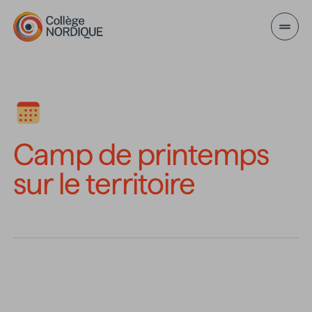
Aller au contenu principal
Camp de printemps sur l
Camp de printemps
sur le territoire