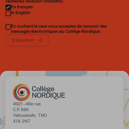
Language
J’aimerais recevoir l’infolettre :
En français
In English
En cochant la case vous acceptez de recevoir des
messages électroniques du Collège Nordique.
S’abonner
Adresse
4921 – 49e rue

C.P. 986

Yellowknife, TNO 

X1A 2N7