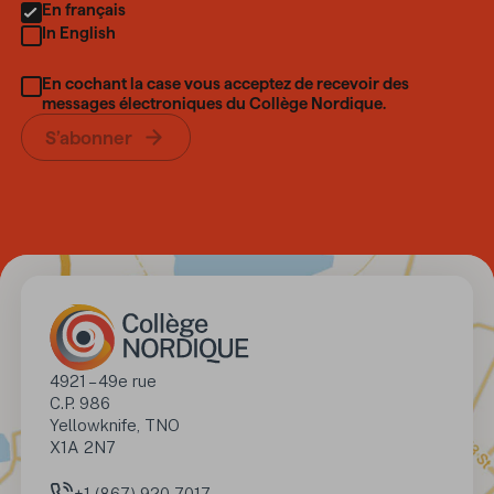
En français
In English
En cochant la case vous acceptez de recevoir des
messages électroniques du Collège Nordique.
S’abonner
Adresse
4921 – 49e rue

C.P. 986

Yellowknife, TNO 

X1A 2N7
+1 (867) 920-7017