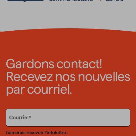
Gardons contact!
Recevez nos nouvelles
par courriel.
Email
Courriel
Language
J’aimerais recevoir l’infolettre :