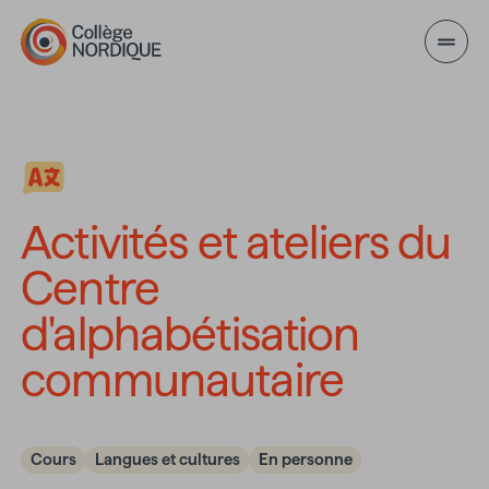
Aller au contenu principal
Activités et ateliers d
Activités et ateliers du
Centre
d'alphabétisation
communautaire
Cours
Langues et cultures
En personne