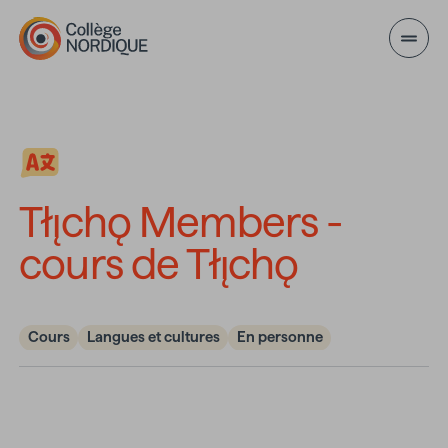
Aller au contenu principal
Tłı̨chǫ Members - cours
Tłı̨chǫ Members -
cours de Tłı̨chǫ
Cours
Langues et cultures
En personne