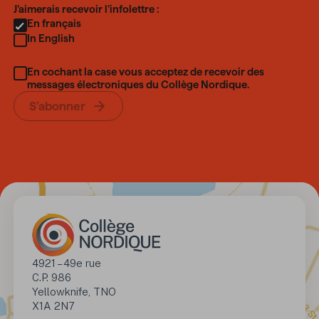
Language
J’aimerais recevoir l’infolettre :
En français
In English
En cochant la case vous acceptez de recevoir des
messages électroniques du Collège Nordique.
S’abonner
Adresse
4921 – 49e rue

C.P. 986

Yellowknife, TNO 

X1A 2N7