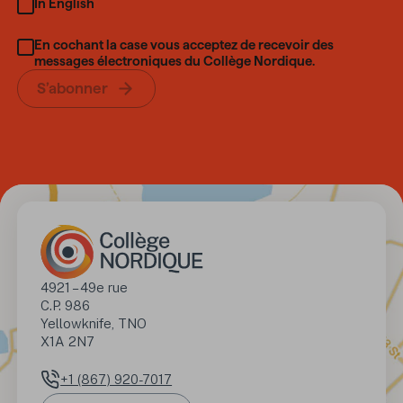
In English
En cochant la case vous acceptez de recevoir des
messages électroniques du Collège Nordique.
S’abonner
Adresse
4921 – 49e rue

C.P. 986

Yellowknife, TNO 

X1A 2N7
+1 (867) 920-7017
Numéro de téléphone