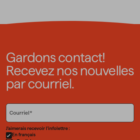
Gardons contact!
Recevez nos nouvelles
par courriel.
Email
Courriel
Language
J’aimerais recevoir l’infolettre :
En français