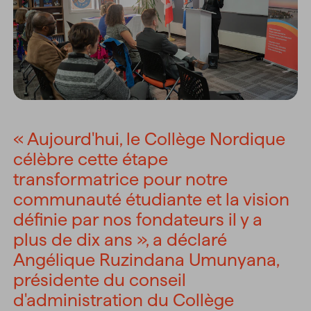
« Aujourd'hui, le Collège Nordique
célèbre cette étape
transformatrice pour notre
communauté étudiante et la vision
définie par nos fondateurs il y a
plus de dix ans », a déclaré
Angélique Ruzindana Umunyana,
présidente du conseil
d'administration du Collège