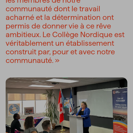
les membres de notre
communauté dont le travail
acharné et la détermination ont
permis de donner vie à ce rêve
ambitieux. Le Collège Nordique est
véritablement un établissement
construit par, pour et avec notre
communauté. »