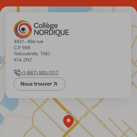
Adresse
4921 – 49e rue

C.P. 986

Yellowknife, TNO 

X1A 2N7
+1 (867) 920-7017
Numéro de téléphone
Nous trouver
(Ouvre dans un nouvel onglet)