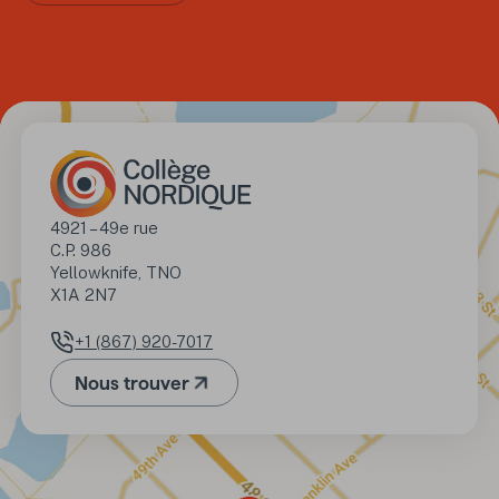
Adresse
4921 – 49e rue

C.P. 986

Yellowknife, TNO 

X1A 2N7
+1 (867) 920-7017
Numéro de téléphone
Nous trouver
(Ouvre dans un nouvel onglet)