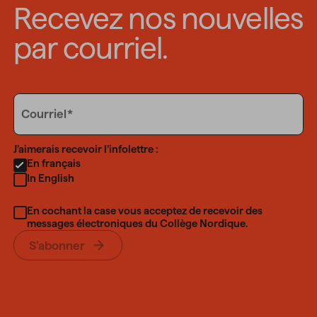
Recevez nos nouvelles
par courriel.
Email
Courriel
Language
J’aimerais recevoir l’infolettre :
En français
In English
En cochant la case vous acceptez de recevoir des
messages électroniques du Collège Nordique.
S’abonner