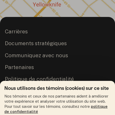
Carrières
Documents stratégiques
Communiquez avec nous
Partenaires
Politique de confidentialité
Nous utilisons des témoins (cookies) sur ce site
Engagement envers la vérité et la
Nos témoins et ceux de nos partenaires aident à améliorer
réconciliation
votre expérience et analyser votre utilisation du site web.
Pour tout savoir sur les témoins, consultez notre
politique
de confidentialité