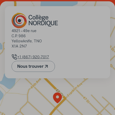
Adresse
4921 – 49e rue

C.P. 986

Yellowknife, TNO 

X1A 2N7
+1 (867) 920-7017
Numéro de téléphone
Nous trouver
(Ouvre dans un nouvel onglet)