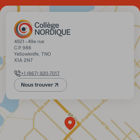
Adresse
4921 – 49e rue

C.P. 986

Yellowknife, TNO 

X1A 2N7
+1 (867) 920-7017
Numéro de téléphone
Nous trouver
(Ouvre dans un nouvel onglet)