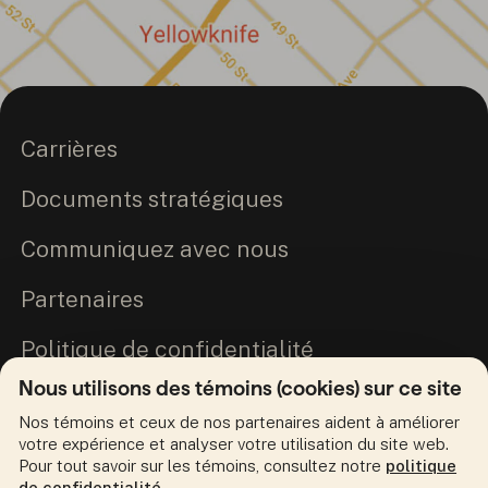
Carrières
Documents stratégiques
Communiquez avec nous
Partenaires
Politique de confidentialité
Nous utilisons des témoins (cookies) sur ce site
Engagement envers la vérité et la
Nos témoins et ceux de nos partenaires aident à améliorer
réconciliation
votre expérience et analyser votre utilisation du site web.
Pour tout savoir sur les témoins, consultez notre
politique
de confidentialité