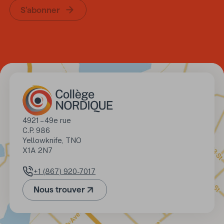
S’abonner
Adresse
4921 – 49e rue

C.P. 986

Yellowknife, TNO 

X1A 2N7
+1 (867) 920-7017
Numéro de téléphone
Nous trouver
(Ouvre dans un nouvel onglet)