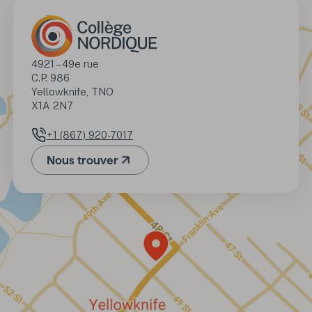
Adresse
4921 – 49e rue

C.P. 986

Yellowknife, TNO 

X1A 2N7
+1 (867) 920-7017
Numéro de téléphone
Nous trouver
(Ouvre dans un nouvel onglet)