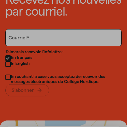
par courriel.
Email
Courriel
Language
J’aimerais recevoir l’infolettre :
En français
In English
En cochant la case vous acceptez de recevoir des
messages électroniques du Collège Nordique.
S’abonner