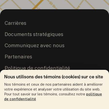
Carrières
Documents stratégiques
Communiquez avec nous
Partenaires
Politique de confidentialité
Nous utilisons des témoins (cookies) sur ce site
Engagement envers la vérité et la
Nos témoins et ceux de nos partenaires aident à améliorer
réconciliation
votre expérience et analyser votre utilisation du site web.
Pour tout savoir sur les témoins, consultez notre
politique
de confidentialité
Suivez-nous en ligne