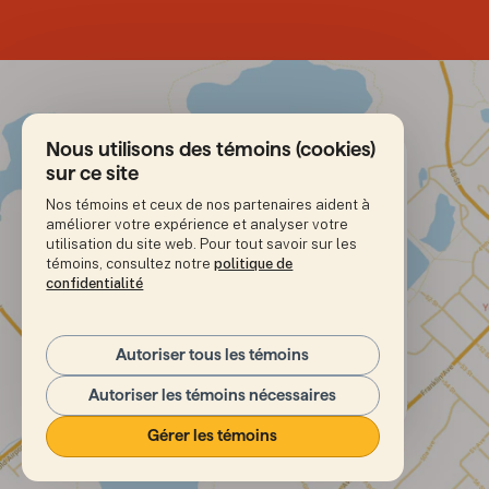
Nous utilisons des témoins (cookies)
sur ce site
Nos témoins et ceux de nos partenaires aident à
améliorer votre expérience et analyser votre
Adresse
4921 – 49e rue

utilisation du site web. Pour tout savoir sur les
C.P. 986

témoins, consultez notre
politique de
Yellowknife, TNO 

confidentialité
X1A 2N7
+1 (867) 920-7017
Numéro de téléphone
Autoriser tous les témoins
Nous trouver
(Ouvre dans un nouvel onglet)
Autoriser les témoins nécessaires
Gérer les témoins