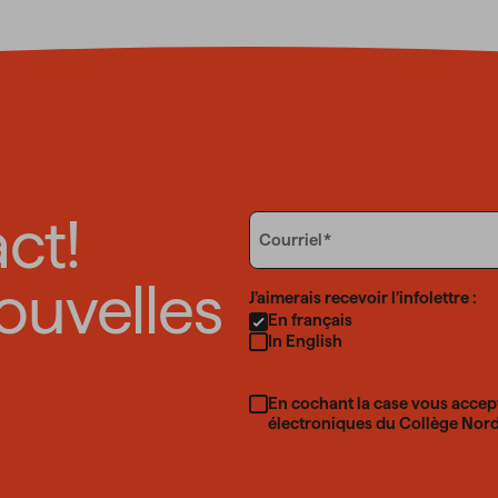
ct!
Email
Courriel
ouvelles
Language
J’aimerais recevoir l’infolettre :
En français
In English
En cochant la case vous accep
électroniques du Collège Nord