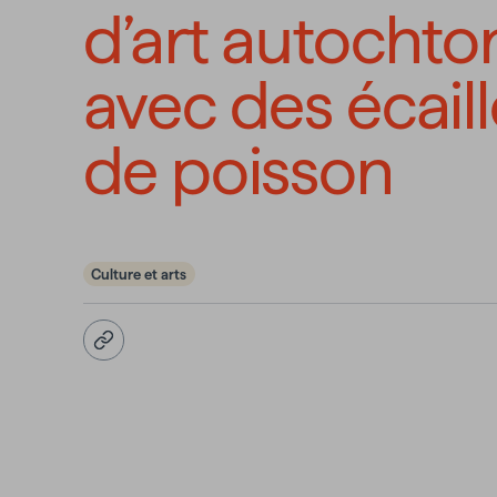
d’art autochto
avec des écail
de poisson
Culture et arts
Copier l'URL