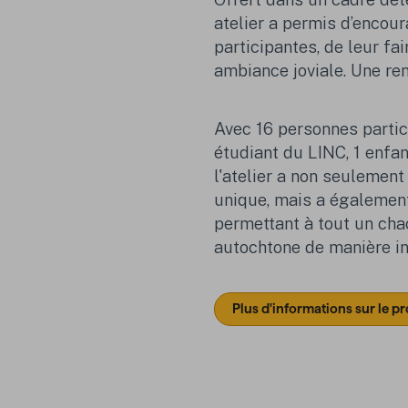
atelier a permis d’encour
participant
e
s
, de leur fa
ambiance joviale.
Une ren
Avec 16 personnes partic
étudiant
du LINC, 1 enfa
l'atelier a non seulement
unique
,
mais a également 
permettant à
tout un
cha
autochtone de manière int
Plus d'informations sur le 
(Ouvr