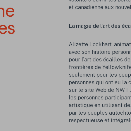
ne
et canadienne aux nouve
les
La magie de l'art des éca
Alizette Lockhart, animatr
avec son histoire personn
pour l'art des écailles d
frontières de Yellowknife
seulement pour les peupl
personnes qui ont eu la
sur le site
W
eb de NWT Ar
les personnes participant
artistique en utilisant d
par les peuples
autocht
respectueuse et intégral