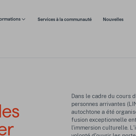
formations
Services à la communauté
Nouvelles
Dans le cadre du
cours d'
personnes arrivantes (LIN
les
autochtone a été organisé
fusion exceptionnelle ent
ier
l’immersion culturelle. L'
volonté d'ouvrir les port