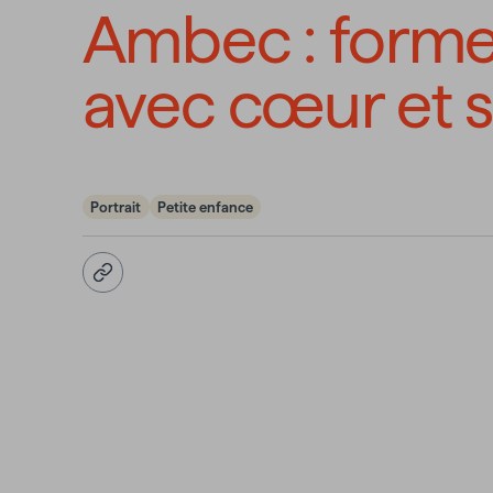
Ambec : forme
avec cœur et 
Portrait
Petite enfance
Copier l'URL