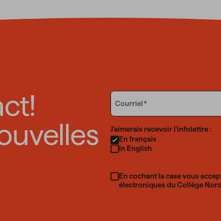
ct!
Email
Courriel
ouvelles
Language
J’aimerais recevoir l’infolettre :
En français
In English
En cochant la case vous accep
électroniques du Collège Nord