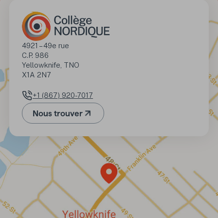
Adresse
4921 – 49e rue

C.P. 986

Yellowknife, TNO 

X1A 2N7
+1 (867) 920-7017
Numéro de téléphone
Nous trouver
(Ouvre dans un nouvel onglet)