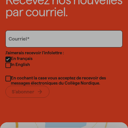
par courriel.
Email
Courriel
Language
J’aimerais recevoir l’infolettre :
En français
In English
En cochant la case vous acceptez de recevoir des
messages électroniques du Collège Nordique.
S’abonner